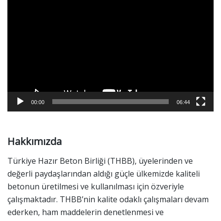
V
c
i
ı
d
e
o
o
y
n
a
00:00
06:44
t
ı
Hakkımızda
c
ı
Türkiye Hazır Beton Birliği
(THBB), üyelerinden ve
değerli paydaşlarından aldığı güçle ülkemizde kaliteli
betonun üretilmesi ve kullanılması için özveriyle
çalışmaktadır. THBB’nin kalite odaklı çalışmaları devam
ederken, ham maddelerin denetlenmesi ve