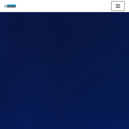
İçeriğe
geç