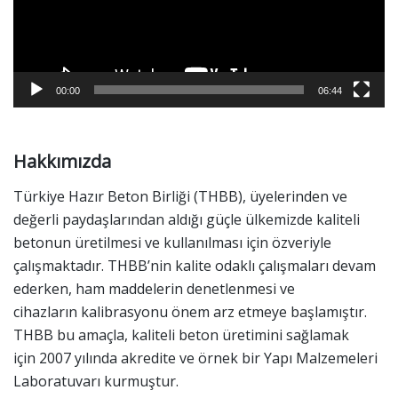
o
o
y
n
a
00:00
06:44
t
ı
Hakkımızda
c
ı
Türkiye Hazır Beton Birliği
(THBB), üyelerinden ve
değerli paydaşlarından aldığı güçle ülkemizde kaliteli
betonun üretilmesi ve kullanılması için özveriyle
çalışmaktadır. THBB’nin kalite odaklı çalışmaları devam
ederken, ham maddelerin denetlenmesi ve
cihazların kalibrasyonu önem arz etmeye başlamıştır.
THBB bu amaçla, kaliteli beton üretimini sağlamak
için 2007 yılında akredite ve örnek bir Yapı Malzemeleri
Laboratuvarı kurmuştur.