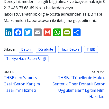
Deney hizmetleri ile ilgili bilgi almak ve başvurmak için 0
212 483 73 68-69 No.lu hatlardan veya
laboratuvar@thbb.org e-posta adresinden THBB Yapı
Malzemeleri Laboratuvarı ile iletişime geçebilirsiniz.
Li
F
T
E
G
W
Pr
S
n
ac
w
m
m
h
in
h
k
e
itt
ai
ai
at
tF
ar
Etiketler:
Beton
Dürabilite
Hazır Beton
THBB
e
b
er
l
l
s
ri
e
Türkiye Hazır Beton Birliği
dI
o
A
e
n
o
p
n
ÖNCEKI
SONRAKI
k
p
dl
THBB’den Yapınıza
THBB, “Tünellerde Makro
Özel “Beton Karışım
Sentetik Fiber Donatılı Beton
y
Tasarımı” Hizmeti
Uygulamaları” Eğitim Filmi
Hazırladı