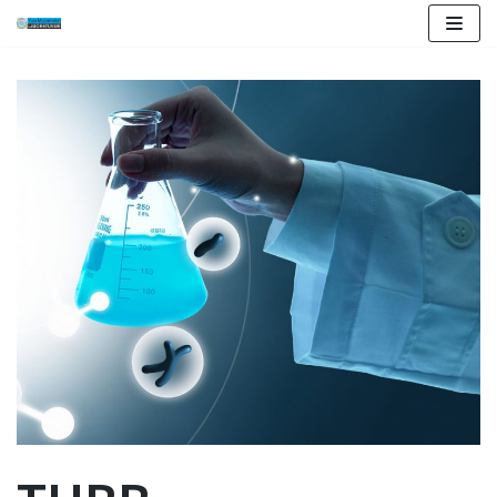
İçeriğe
geç