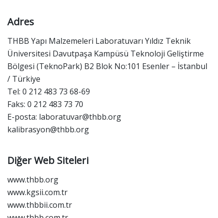
Adres
THBB Yapı Malzemeleri Laboratuvarı Yıldız Teknik
Üniversitesi Davutpaşa Kampüsü Teknoloji Geliştirme
Bölgesi (TeknoPark) B2 Blok No:101 Esenler – İstanbul
/ Türkiye
Tel: 0 212 483 73 68-69
Faks: 0 212 483 73 70
E-posta:
laboratuvar@thbb.org
kalibrasyon@thbb.org
Diğer Web Siteleri
www.thbb.org
www.kgsii.com.tr
www.thbbii.com.tr
www.thbb.com.tr